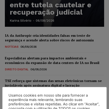
entre tutela cautelar e
recuperação judicial
Karina Silvério
-
06/08/2026
IA da Anthropic cria identidades falsas em teste de
segurança e acende alerta sobre riscos de autonomia
NOTÍCIAS
06/08/2026
Especialistas alertam para impactos ambientais e
econômicos da expansão de data centers de IA no Brasil
DIREITO DIGITAL
06/08/2026
TSE reforça que sistemas das urnas eletrônicas tornam-se
invioláveis após assinatura digital e lacração
NOTÍCIAS
06/08/2026
Usamos cookies em nosso site para fornecer a
experiência mais relevante, lembrando suas
STF inicia julgamento sobre constitucionalidade da
preferências e visitas repetidas. Ao clicar em “Aceitar”,
proibição dos jogos de azar no Brasil
concorda com a utilização de TODOS os cookies.