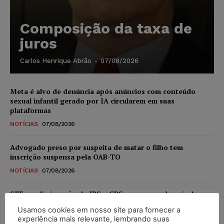
Composição da taxa de
juros
Carlos Henrique Abrão
-
07/08/2026
Meta é alvo de denúncia após anúncios com conteúdo
sexual infantil gerado por IA circularem em suas
plataformas
NOTÍCIAS
07/08/2026
Advogado preso por suspeita de matar o filho tem
inscrição suspensa pela OAB-TO
NOTÍCIAS
07/08/2026
STF amplia isenção de IBS e CBS na compra de veículos
novos para pessoas com deficiência e autistas de todos os
Usamos cookies em nosso site para fornecer a
níveis
experiência mais relevante, lembrando suas