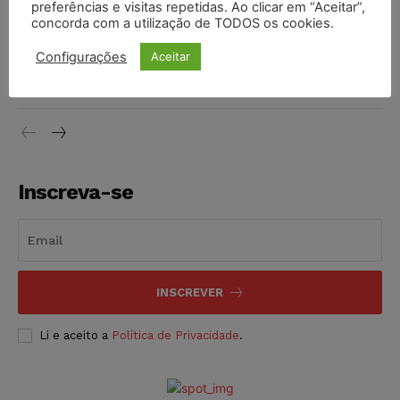
DIREITO TRIBUTÁRIO
07/08/2026
preferências e visitas repetidas. Ao clicar em “Aceitar”,
concorda com a utilização de TODOS os cookies.
Justiça do Trabalho mantém justa causa de empregado que
Configurações
Aceitar
vendia canetas emagrecedoras no local de trabalho
NOTÍCIAS
07/08/2026
Inscreva-se
INSCREVER
Li e aceito a
Política de Privacidade
.