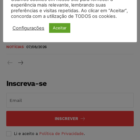
novos para pessoas com deficiência e autistas de todos os
experiência mais relevante, lembrando suas
níveis
preferências e visitas repetidas. Ao clicar em “Aceitar”,
concorda com a utilização de TODOS os cookies.
DIREITO TRIBUTÁRIO
07/08/2026
Configurações
Aceitar
Justiça do Trabalho mantém justa causa de empregado que
vendia canetas emagrecedoras no local de trabalho
NOTÍCIAS
07/08/2026
Inscreva-se
INSCREVER
Li e aceito a
Política de Privacidade
.