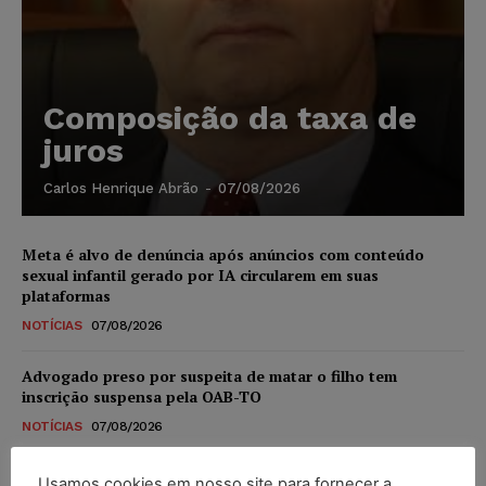
Composição da taxa de
juros
Carlos Henrique Abrão
-
07/08/2026
Meta é alvo de denúncia após anúncios com conteúdo
sexual infantil gerado por IA circularem em suas
plataformas
NOTÍCIAS
07/08/2026
Advogado preso por suspeita de matar o filho tem
inscrição suspensa pela OAB-TO
NOTÍCIAS
07/08/2026
STF amplia isenção de IBS e CBS na compra de veículos
Usamos cookies em nosso site para fornecer a