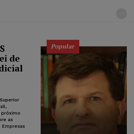
Popular
ES
ei de
dicial
Superior
il,
o próximo
bre as
e Empresas