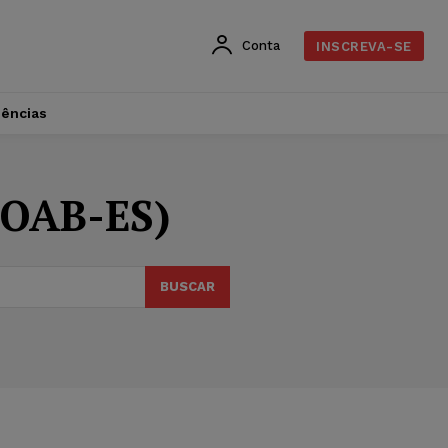
Conta
INSCREVA-SE
dências
 (OAB-ES)
BUSCAR