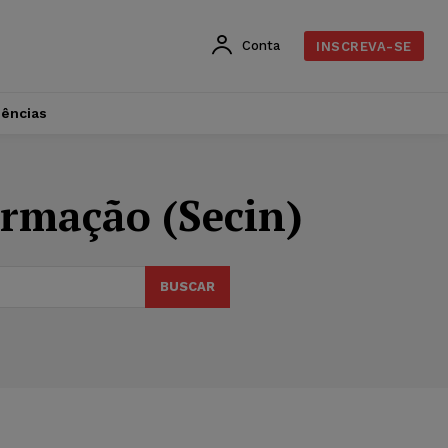
Conta
INSCREVA-SE
dências
ormação (Secin)
BUSCAR