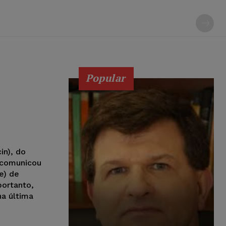
Popular
in), do
, comunicou
e) de
portanto,
na última