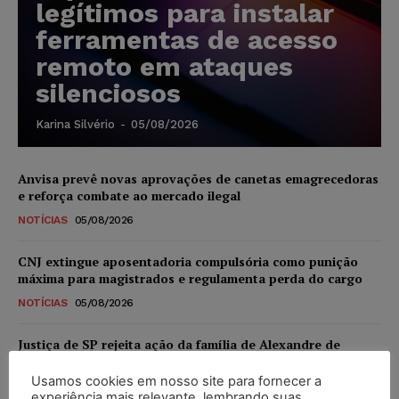
legítimos para instalar
ferramentas de acesso
remoto em ataques
silenciosos
Karina Silvério
-
05/08/2026
Anvisa prevê novas aprovações de canetas emagrecedoras
e reforça combate ao mercado ilegal
NOTÍCIAS
05/08/2026
CNJ extingue aposentadoria compulsória como punição
máxima para magistrados e regulamenta perda do cargo
NOTÍCIAS
05/08/2026
Justiça de SP rejeita ação da família de Alexandre de
Moraes contra senador Alessandro Vieira
Usamos cookies em nosso site para fornecer a
NOTÍCIAS
05/08/2026
experiência mais relevante, lembrando suas