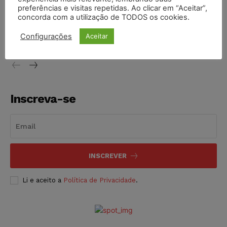
preferências e visitas repetidas. Ao clicar em “Aceitar”,
Conselho Nacional de Justiça determina afastamento da
concorda com a utilização de TODOS os cookies.
juíza Gabriela Hardt por dois anos
Configurações
Aceitar
NOTÍCIAS
05/08/2026
Inscreva-se
INSCREVER
Li e aceito a
Política de Privacidade
.