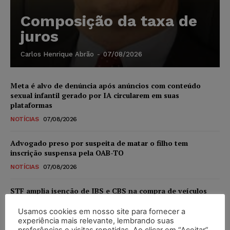
Composição da taxa de
juros
Carlos Henrique Abrão
-
07/08/2026
Meta é alvo de denúncia após anúncios com conteúdo
sexual infantil gerado por IA circularem em suas
plataformas
NOTÍCIAS
07/08/2026
Advogado preso por suspeita de matar o filho tem
inscrição suspensa pela OAB-TO
NOTÍCIAS
07/08/2026
STF amplia isenção de IBS e CBS na compra de veículos
novos para pessoas com deficiência e autistas de todos os
níveis
Usamos cookies em nosso site para fornecer a
experiência mais relevante, lembrando suas
DIREITO TRIBUTÁRIO
07/08/2026