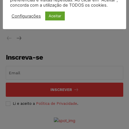
preferências e visitas repetidas. Ao clicar em “Aceitar”,
concorda com a utilização de TODOS os cookies.
Justiça do Trabalho mantém justa causa de empregado que
vendia canetas emagrecedoras no local de trabalho
Configurações
Aceitar
NOTÍCIAS
07/08/2026
Inscreva-se
INSCREVER
Li e aceito a
Política de Privacidade
.