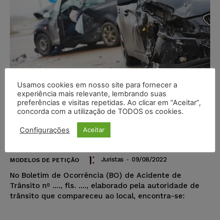
Usamos cookies em nosso site para fornecer a
experiência mais relevante, lembrando suas
preferências e visitas repetidas. Ao clicar em “Aceitar”,
concorda com a utilização de TODOS os cookies.
Modelo de Petição – Ação de
Reparação de Danos Causados por
Configurações
Aceitar
Veículo da Prefeitura
Juristas
-
09/08/2022
MODELOS DE PETIÇÃO
No Boletim de Ocorrência (BO) de Acidente de
Trânsito nº ...., fls. ...., elaborado pela autoridade de
trânsito que compareceu ao local, encontra-se: