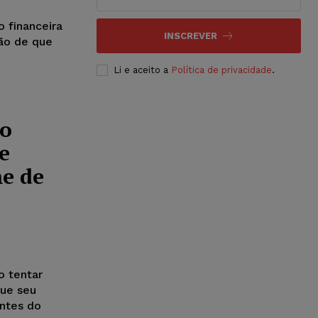
o financeira
INSCREVER
ção de que
Li e aceito a
Política de privacidade
.
ão
e
me de
o tentar
que seu
entes do