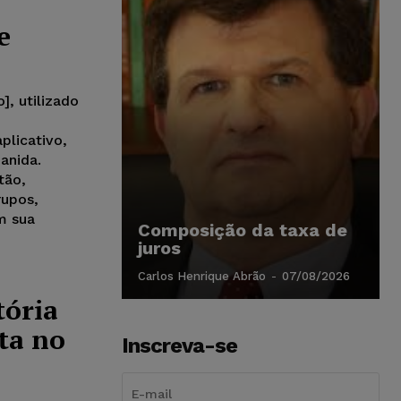
e
], utilizado
aplicativo,
anida.
tão,
rupos,
m sua
Composição da taxa de
juros
Carlos Henrique Abrão
-
07/08/2026
tória
ita no
Inscreva-se