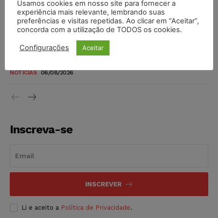
Usamos cookies em nosso site para fornecer a
TSE reforça que sistemas das urnas eletrônicas tornam-se
experiência mais relevante, lembrando suas
invioláveis após assinatura digital e lacração
preferências e visitas repetidas. Ao clicar em “Aceitar”,
NOTÍCIAS
06/08/2026
concorda com a utilização de TODOS os cookies.
Configurações
Aceitar
STF inicia julgamento sobre constitucionalidade da
proibição dos jogos de azar no Brasil
NOTÍCIAS
06/08/2026
Inscreva-se
INSCREVER
Li e aceito a
Política de Privacidade
.