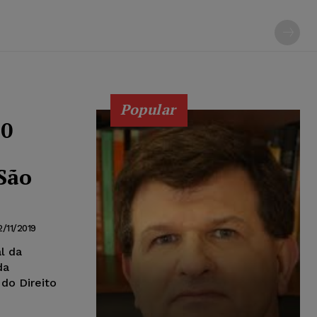
Popular
30
São
2/11/2019
al da
da
do Direito