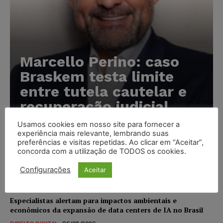
Marcello Perino: caso
Braskem testa limite
entre tutela cautelar e
recuperação judicial
Usamos cookies em nosso site para fornecer a
Karina Silvério
-
06/08/2026
experiência mais relevante, lembrando suas
preferências e visitas repetidas. Ao clicar em “Aceitar”,
concorda com a utilização de TODOS os cookies.
IA da Anthropic cria identidades falsas em teste de
segurança e acende alerta sobre riscos de autonomia
Configurações
Aceitar
NOTÍCIAS
06/08/2026
Especialistas alertam para impactos ambientais e
econômicos da expansão de data centers de IA no Brasil