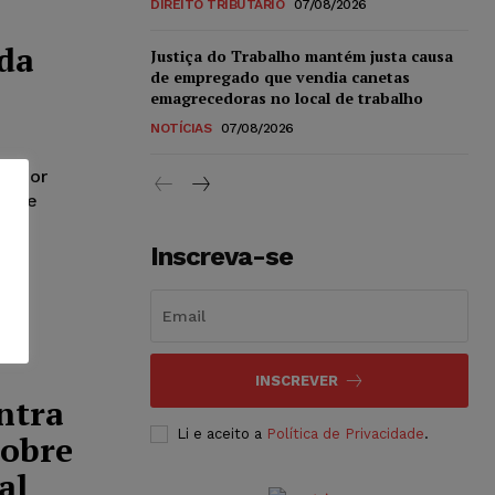
DIREITO TRIBUTÁRIO
07/08/2026
da
Justiça do Trabalho mantém justa causa
de empregado que vendia canetas
emagrecedoras no local de trabalho
NOTÍCIAS
07/08/2026
do por
o que
o e
Inscreva-se
INSCREVER
ntra
Li e aceito a
Política de Privacidade
.
sobre
al