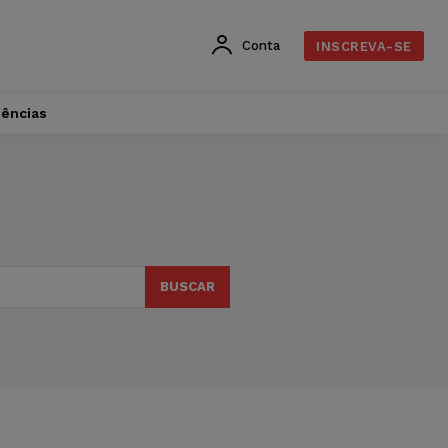
Conta
INSCREVA-SE
dências
BUSCAR