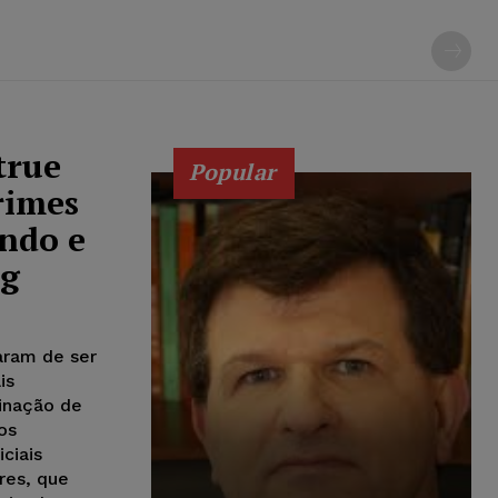
true
Popular
rimes
ndo e
ng
aram de ser
is
inação de
os
ciais
res, que