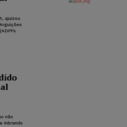
, ajuizou
 Arguições
 (ADPFs
dido
al
ho não
a Inbrands