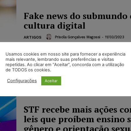
Fake news do submundo 
cultura digital
Priscila Gonçalves Magossi
-
11/03/2023
ARTIGOS
"Esse porão, escudado, encorajado e promovi
faces e trejeitos postiços, caçoa da legislaçã
Usamos cookies em nosso site para fornecer a experiência
mais relevante, lembrando suas preferências e visitas
protege a liberdade de pensamento, expressã
repetidas. Ao clicar em “Aceitar”, concorda com a utilização
manifestação, ao...
de TODOS os cookies.
Configurações
Aceitar
STF recebe mais ações co
leis que proíbem ensino 
gênero e orientação sexu