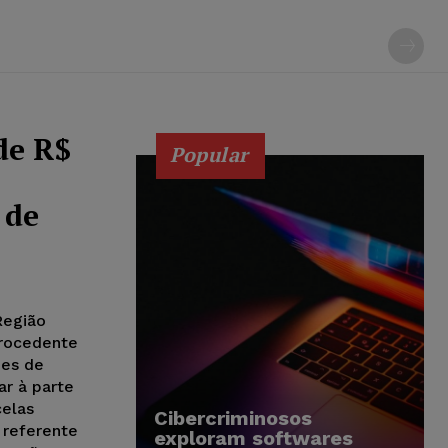
de R$
Popular
 de
Região
procedente
des de
ar à parte
celas
Cibercriminosos
 referente
exploram softwares