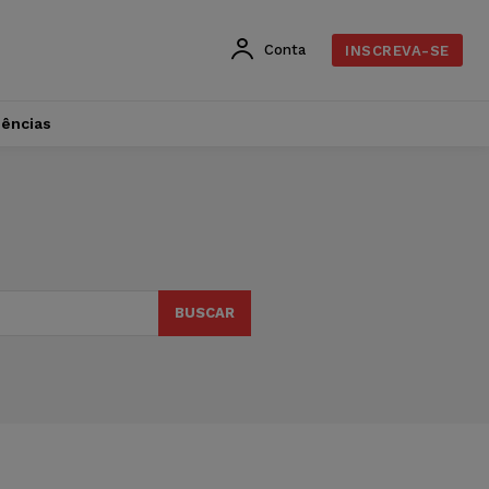
Conta
INSCREVA-SE
dências
BUSCAR