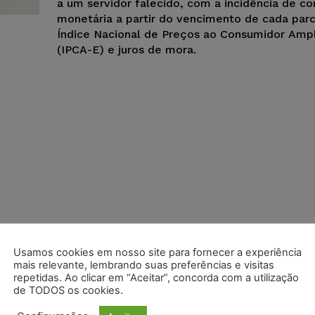
a um servidor falecido, com a incidência de c
monetária a partir do vencimento de cada parc
Índice Nacional de Preços ao Consumidor Amp
(IPCA-E) e juros de mora.
Usamos cookies em nosso site para fornecer a experiência
mais relevante, lembrando suas preferências e visitas
repetidas. Ao clicar em “Aceitar”, concorda com a utilização
de TODOS os cookies.