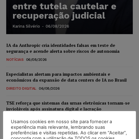
entre tutela cautelar e
recuperação judicial
Karina Silvério
-
06/08/2026
IA da Anthropic cria identidades falsas em teste de
segurança e acende alerta sobre riscos de autonomia
NOTÍCIAS
06/08/2026
Especialistas alertam para impactos ambientais e
econômicos da expansão de data centers de IA no Brasil
DIREITO DIGITAL
06/08/2026
TSE reforça que sistemas das urnas eletrônicas tornam-se
invioláveis após assinatura digital e lacração
NOTÍCIAS
06/08/2026
Usamos cookies em nosso site para fornecer a
experiência mais relevante, lembrando suas
STF inicia julgamento sobre constitucionalidade da
preferências e visitas repetidas. Ao clicar em “Aceitar”,
proibição dos jogos de azar no Brasil
concorda com a utilização de TODOS os cookies.