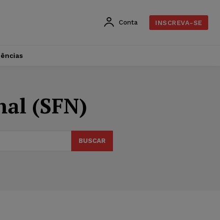
Conta
INSCREVA-SE
dências
nal (SFN)
BUSCAR