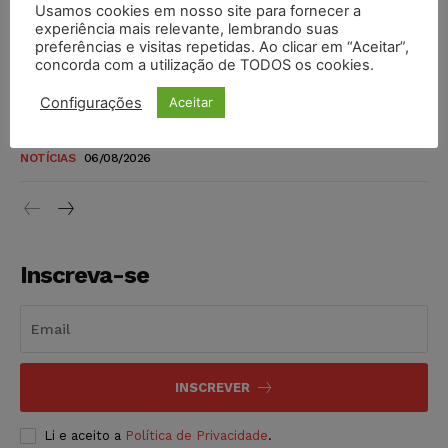
Usamos cookies em nosso site para fornecer a
TSE reforça que sistemas das urnas eletrônicas tornam-se
experiência mais relevante, lembrando suas
invioláveis após assinatura digital e lacração
preferências e visitas repetidas. Ao clicar em “Aceitar”,
concorda com a utilização de TODOS os cookies.
NOTÍCIAS
06/08/2026
Configurações
Aceitar
STF inicia julgamento sobre constitucionalidade da
proibição dos jogos de azar no Brasil
NOTÍCIAS
06/08/2026
Inscreva-se
INSCREVER
Li e aceito a
Política de Privacidade
.