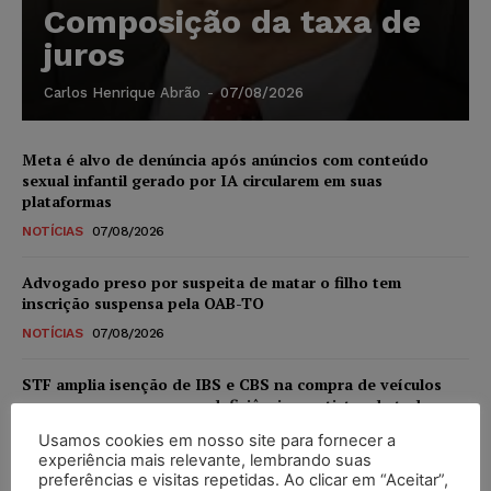
Composição da taxa de
juros
Carlos Henrique Abrão
-
07/08/2026
Meta é alvo de denúncia após anúncios com conteúdo
sexual infantil gerado por IA circularem em suas
plataformas
NOTÍCIAS
07/08/2026
Advogado preso por suspeita de matar o filho tem
inscrição suspensa pela OAB-TO
NOTÍCIAS
07/08/2026
STF amplia isenção de IBS e CBS na compra de veículos
novos para pessoas com deficiência e autistas de todos os
níveis
Usamos cookies em nosso site para fornecer a
DIREITO TRIBUTÁRIO
07/08/2026
experiência mais relevante, lembrando suas
preferências e visitas repetidas. Ao clicar em “Aceitar”,