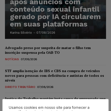
após anúncios com
conteúdo sexual infantil
gerado por IA circularem
em suas plataformas
Karina Silvério
-
07/08/2026
Advogado preso por suspeita de matar o filho tem
inscrição suspensa pela OAB-TO
NOTÍCIAS
07/08/2026
STF amplia isenção de IBS e CBS na compra de veículos
novos para pessoas com deficiência e autistas de todos os
níveis
DIREITO TRIBUTÁRIO
07/08/2026
Justiça do Trabalho mantém justa causa de empregado que
vendia canetas emagrecedoras no local de trabalho
Usamos cookies em nosso site para fornecer a
NOTÍCIAS
07/08/2026