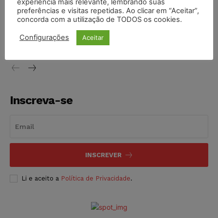
experiência mais relevante, lembrando suas
preferências e visitas repetidas. Ao clicar em “Aceitar”,
concorda com a utilização de TODOS os cookies.
Justiça de SP decreta prisão de suspeito investigado na
morte de advogado
Configurações
Aceitar
NOTÍCIAS
07/08/2026
Inscreva-se
INSCREVER
Li e aceito a
Política de Privacidade
.