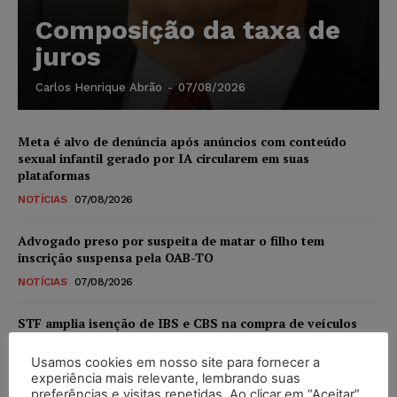
Composição da taxa de
juros
Carlos Henrique Abrão
-
07/08/2026
Meta é alvo de denúncia após anúncios com conteúdo
sexual infantil gerado por IA circularem em suas
plataformas
NOTÍCIAS
07/08/2026
Advogado preso por suspeita de matar o filho tem
inscrição suspensa pela OAB-TO
NOTÍCIAS
07/08/2026
STF amplia isenção de IBS e CBS na compra de veículos
novos para pessoas com deficiência e autistas de todos os
níveis
Usamos cookies em nosso site para fornecer a
experiência mais relevante, lembrando suas
DIREITO TRIBUTÁRIO
07/08/2026
preferências e visitas repetidas. Ao clicar em “Aceitar”,