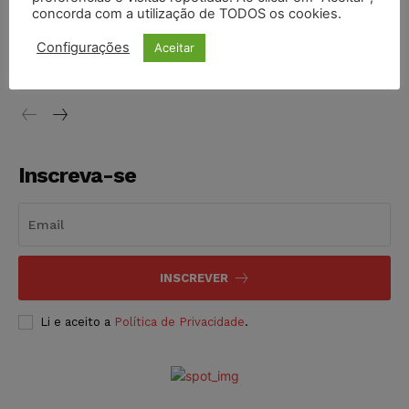
concorda com a utilização de TODOS os cookies.
Justiça do Trabalho mantém justa causa de empregado que
vendia canetas emagrecedoras no local de trabalho
Configurações
Aceitar
NOTÍCIAS
07/08/2026
Inscreva-se
INSCREVER
Li e aceito a
Política de Privacidade
.