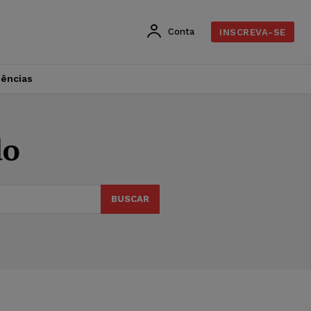
Conta
INSCREVA-SE
dências
do
BUSCAR