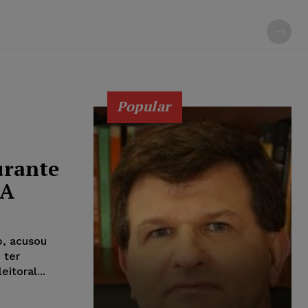
Popular
urante
UA
p, acusou
 ter
itoral...