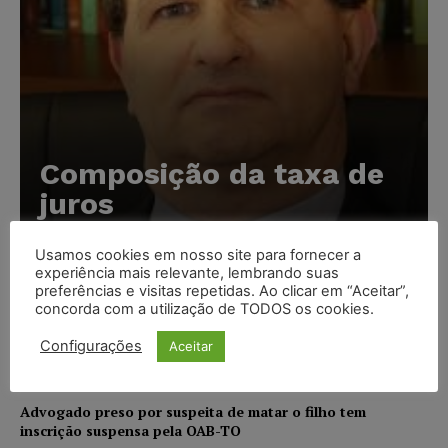
Composição da taxa de
juros
Carlos Henrique Abrão
-
07/08/2026
Usamos cookies em nosso site para fornecer a
experiência mais relevante, lembrando suas
preferências e visitas repetidas. Ao clicar em “Aceitar”,
Meta é alvo de denúncia após anúncios com conteúdo
concorda com a utilização de TODOS os cookies.
sexual infantil gerado por IA circularem em suas
plataformas
Configurações
Aceitar
NOTÍCIAS
07/08/2026
Advogado preso por suspeita de matar o filho tem
inscrição suspensa pela OAB-TO