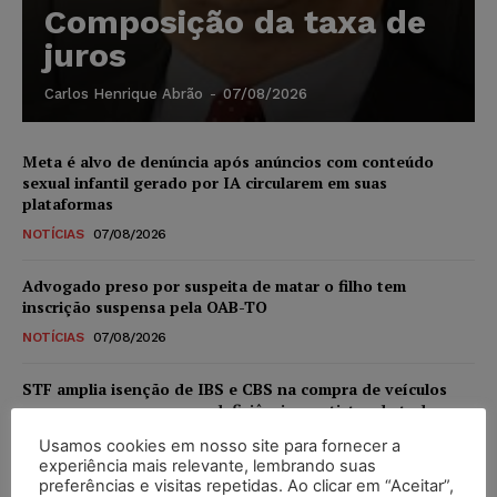
Composição da taxa de
juros
Carlos Henrique Abrão
-
07/08/2026
Meta é alvo de denúncia após anúncios com conteúdo
sexual infantil gerado por IA circularem em suas
plataformas
NOTÍCIAS
07/08/2026
Advogado preso por suspeita de matar o filho tem
inscrição suspensa pela OAB-TO
NOTÍCIAS
07/08/2026
STF amplia isenção de IBS e CBS na compra de veículos
novos para pessoas com deficiência e autistas de todos os
níveis
Usamos cookies em nosso site para fornecer a
DIREITO TRIBUTÁRIO
07/08/2026
experiência mais relevante, lembrando suas
preferências e visitas repetidas. Ao clicar em “Aceitar”,