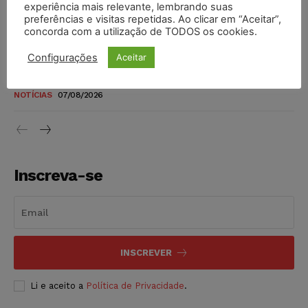
experiência mais relevante, lembrando suas
níveis
preferências e visitas repetidas. Ao clicar em “Aceitar”,
concorda com a utilização de TODOS os cookies.
DIREITO TRIBUTÁRIO
07/08/2026
Configurações
Aceitar
Justiça do Trabalho mantém justa causa de empregado que
vendia canetas emagrecedoras no local de trabalho
NOTÍCIAS
07/08/2026
Inscreva-se
INSCREVER
Li e aceito a
Política de Privacidade
.