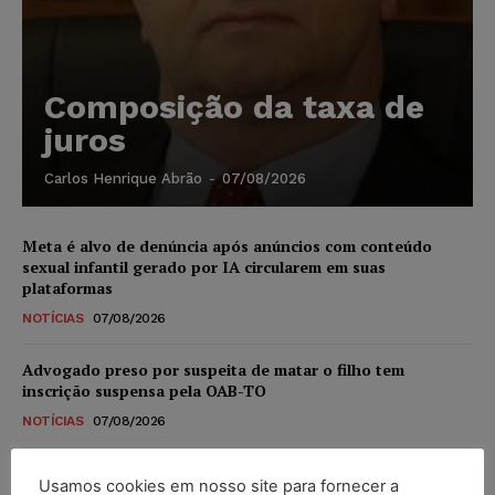
Composição da taxa de
juros
Carlos Henrique Abrão
-
07/08/2026
Meta é alvo de denúncia após anúncios com conteúdo
sexual infantil gerado por IA circularem em suas
plataformas
NOTÍCIAS
07/08/2026
Advogado preso por suspeita de matar o filho tem
inscrição suspensa pela OAB-TO
NOTÍCIAS
07/08/2026
STF amplia isenção de IBS e CBS na compra de veículos
Usamos cookies em nosso site para fornecer a
novos para pessoas com deficiência e autistas de todos os