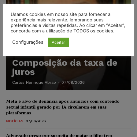
Usamos cookies em nosso site para fornecer a
experiência mais relevante, lembrando suas
preferências e visitas repetidas. Ao clicar em “Aceitar”,
concorda com a utilização de TODOS os cookies.
Configurações
Aceitar
Composição da taxa de
juros
Carlos Henrique Abrão
-
07/08/2026
Meta é alvo de denúncia após anúncios com conteúdo
sexual infantil gerado por IA circularem em suas
plataformas
NOTÍCIAS
07/08/2026
Advogado preso por suspeita de matar o filho tem