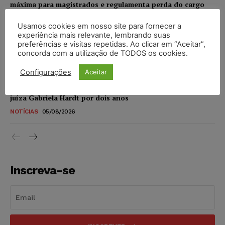
máxima para magistrados e regulamenta perda do cargo
NOTÍCIAS
05/08/2026
Usamos cookies em nosso site para fornecer a
experiência mais relevante, lembrando suas
Justiça de SP rejeita ação da família de Alexandre de
preferências e visitas repetidas. Ao clicar em “Aceitar”,
Moraes contra senador Alessandro Vieira
concorda com a utilização de TODOS os cookies.
NOTÍCIAS
05/08/2026
Configurações
Aceitar
Conselho Nacional de Justiça determina afastamento da
juíza Gabriela Hardt por dois anos
NOTÍCIAS
05/08/2026
Inscreva-se