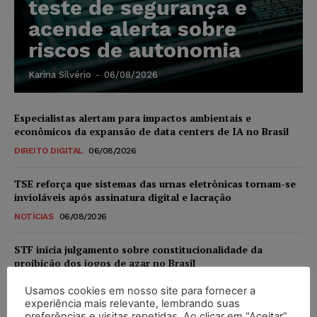
teste de segurança e
acende alerta sobre
riscos de autonomia
Karina Silvério
-
06/08/2026
Especialistas alertam para impactos ambientais e
econômicos da expansão de data centers de IA no Brasil
DIREITO DIGITAL
06/08/2026
TSE reforça que sistemas das urnas eletrônicas tornam-se
invioláveis após assinatura digital e lacração
NOTÍCIAS
06/08/2026
STF inicia julgamento sobre constitucionalidade da
proibição dos jogos de azar no Brasil
NOTÍCIAS
06/08/2026
Usamos cookies em nosso site para fornecer a
experiência mais relevante, lembrando suas
Projeto proíbe venda de vapes para nascidos a partir de
preferências e visitas repetidas. Ao clicar em “Aceitar”,