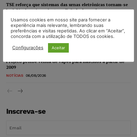
TSE reforça que sistemas das urnas eletrônicas tornam-se
invioláveis após assinatura digital e lacração
NOTÍCIAS
06/08/2026
Usamos cookies em nosso site para fornecer a
experiência mais relevante, lembrando suas
preferências e visitas repetidas. Ao clicar em “Aceitar”,
STF inicia julgamento sobre constitucionalidade da
concorda com a utilização de TODOS os cookies.
proibição dos jogos de azar no Brasil
Configurações
NOTÍCIAS
06/08/2026
Aceitar
Projeto proíbe venda de vapes para nascidos a partir de
2009
NOTÍCIAS
06/08/2026
Inscreva-se