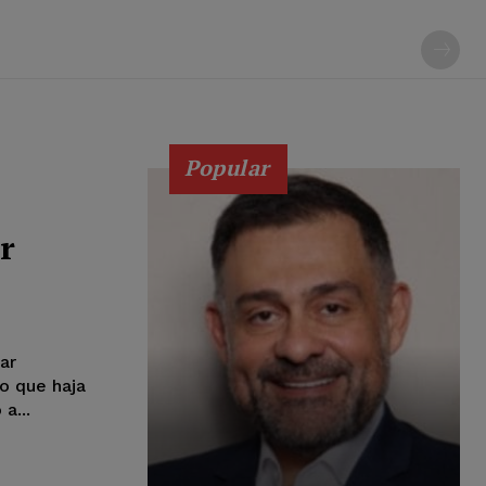
Popular
r
a
ar
o que haja
a...