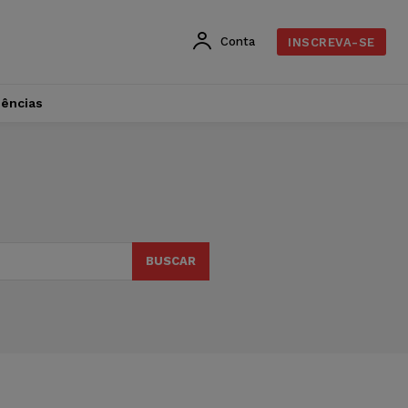
Conta
INSCREVA-SE
dências
BUSCAR