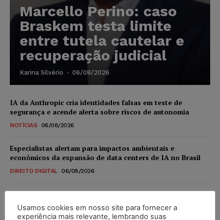
Marcello Perino: caso
Braskem testa limite
entre tutela cautelar e
recuperação judicial
Karina Silvério
-
06/08/2026
IA da Anthropic cria identidades falsas em teste de
segurança e acende alerta sobre riscos de autonomia
NOTÍCIAS
06/08/2026
Especialistas alertam para impactos ambientais e
econômicos da expansão de data centers de IA no Brasil
DIREITO DIGITAL
06/08/2026
TSE reforça que sistemas das urnas eletrônicas tornam-se
invioláveis após assinatura digital e lacração
Usamos cookies em nosso site para fornecer a
experiência mais relevante, lembrando suas
NOTÍCIAS
06/08/2026