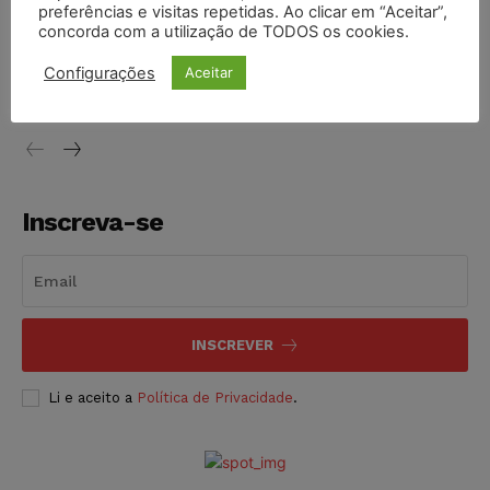
preferências e visitas repetidas. Ao clicar em “Aceitar”,
concorda com a utilização de TODOS os cookies.
STF inicia julgamento sobre constitucionalidade da
proibição dos jogos de azar no Brasil
Configurações
Aceitar
NOTÍCIAS
06/08/2026
Inscreva-se
INSCREVER
Li e aceito a
Política de Privacidade
.