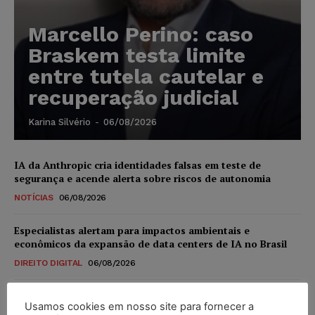
Marcello Perino: caso
Braskem testa limite
entre tutela cautelar e
recuperação judicial
Karina Silvério
-
06/08/2026
IA da Anthropic cria identidades falsas em teste de
segurança e acende alerta sobre riscos de autonomia
NOTÍCIAS
06/08/2026
Especialistas alertam para impactos ambientais e
econômicos da expansão de data centers de IA no Brasil
DIREITO DIGITAL
06/08/2026
TSE reforça que sistemas das urnas eletrônicas tornam-se
Usamos cookies em nosso site para fornecer a
invioláveis após assinatura digital e lacração