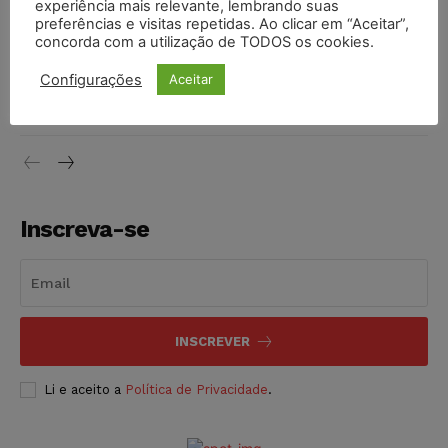
experiência mais relevante, lembrando suas
NOTÍCIAS
06/08/2026
preferências e visitas repetidas. Ao clicar em “Aceitar”,
concorda com a utilização de TODOS os cookies.
STF inicia julgamento sobre constitucionalidade da
Configurações
Aceitar
proibição dos jogos de azar no Brasil
NOTÍCIAS
06/08/2026
Inscreva-se
INSCREVER
Li e aceito a
Política de Privacidade
.