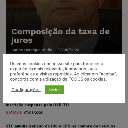
Composição da taxa de
juros
Carlos Henrique Abrão
-
07/08/2026
Usamos cookies em nosso site para fornecer a
Meta é alvo de denúncia após anúncios com conteúdo
experiência mais relevante, lembrando suas
sexual infantil gerado por IA circularem em suas
preferências e visitas repetidas. Ao clicar em “Aceitar”,
plataformas
concorda com a utilização de TODOS os cookies.
NOTÍCIAS
07/08/2026
Configurações
Aceitar
Advogado preso por suspeita de matar o filho tem
inscrição suspensa pela OAB-TO
NOTÍCIAS
07/08/2026
STF amplia isenção de IBS e CBS na compra de veículos