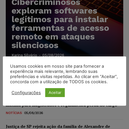
Cibercriminosos
exploram softwares
legítimos para instalar
ferramentas de acesso
remoto em ataques
silenciosos
Karina Silvério
-
05/08/2026
Usamos cookies em nosso site para fornecer a
experiência mais relevante, lembrando suas
Anvisa prevê novas aprovações de canetas emagrecedoras
preferências e visitas repetidas. Ao clicar em “Aceitar”,
e reforça combate ao mercado ilegal
concorda com a utilização de TODOS os cookies.
NOTÍCIAS
05/08/2026
Configurações
Aceitar
CNJ extingue aposentadoria compulsória como punição
máxima para magistrados e regulamenta perda do cargo
NOTÍCIAS
05/08/2026
Justiça de SP rejeita ação da família de Alexandre de