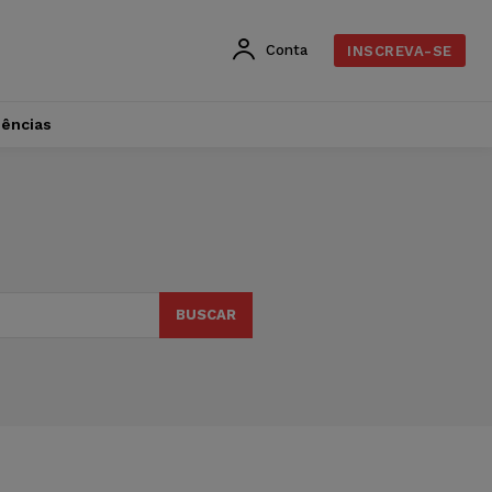
Conta
INSCREVA-SE
dências
BUSCAR