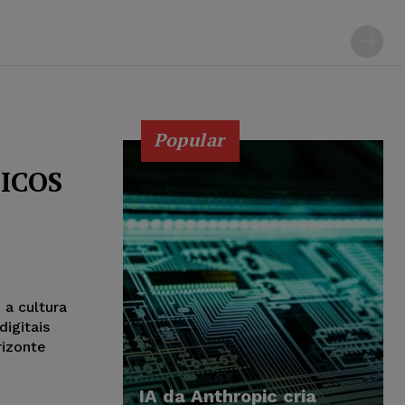
Popular
ICOS
a cultura
igitais
rizonte
IA da Anthropic cria