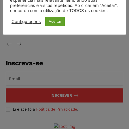
experiência mais relevante, lembrando suas
NOTÍCIAS
06/08/2026
preferências e visitas repetidas. Ao clicar em “Aceitar”,
concorda com a utilização de TODOS os cookies.
STF inicia julgamento sobre constitucionalidade da
proibição dos jogos de azar no Brasil
Configurações
Aceitar
NOTÍCIAS
06/08/2026
Inscreva-se
INSCREVER
Li e aceito a
Política de Privacidade
.