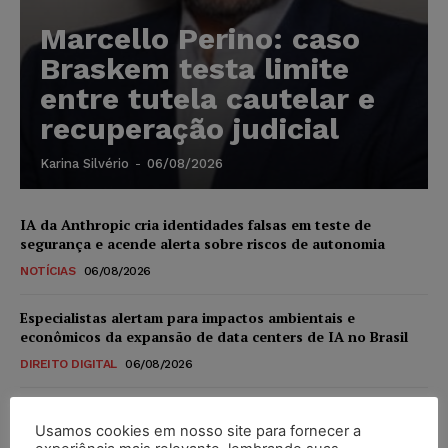
Marcello Perino: caso
Braskem testa limite
entre tutela cautelar e
recuperação judicial
Karina Silvério
-
06/08/2026
IA da Anthropic cria identidades falsas em teste de
segurança e acende alerta sobre riscos de autonomia
NOTÍCIAS
06/08/2026
Especialistas alertam para impactos ambientais e
econômicos da expansão de data centers de IA no Brasil
DIREITO DIGITAL
06/08/2026
TSE reforça que sistemas das urnas eletrônicas tornam-se
invioláveis após assinatura digital e lacração
Usamos cookies em nosso site para fornecer a