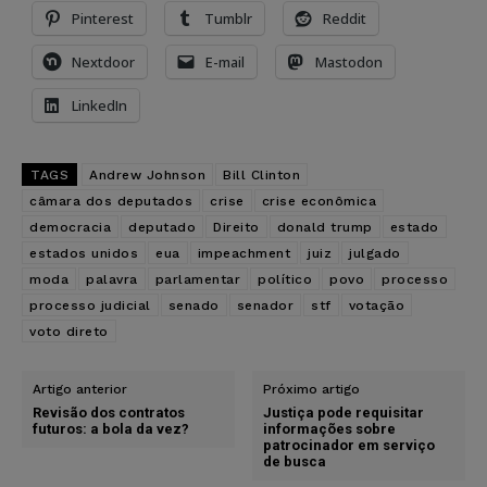
Pinterest
Tumblr
Reddit
Nextdoor
E-mail
Mastodon
LinkedIn
TAGS
Andrew Johnson
Bill Clinton
câmara dos deputados
crise
crise econômica
democracia
deputado
Direito
donald trump
estado
estados unidos
eua
impeachment
juiz
julgado
moda
palavra
parlamentar
político
povo
processo
processo judicial
senado
senador
stf
votação
voto direto
Artigo anterior
Próximo artigo
Revisão dos contratos
Justiça pode requisitar
futuros: a bola da vez?
informações sobre
patrocinador em serviço
de busca