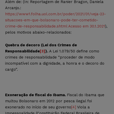
Além de: (In: Reportagem de Ranier Bragon, Daniela
Arcanjo.:
https://www1.folha.uol.com.br/poder/2021/01/veja-23-
situacoes-em-que-bolsonaro-pode-ter-cometido-
crime-de-responsabilidade.shtml Acesso em 30.1.2021
),
pelos motivos abaixo-relacionados:
Quebra de decoro (Lei dos Crimes de
Responsabilidade
[3]
).
A Lei 1.079/50 define como
crimes de responsabilidade “proceder de modo
incompatível com a dignidade, a honra e o decoro do
cargo”.
Exoneração de fiscal do Ibama.
Fiscal do Ibama que
multou Bolsonaro em 2012 por pesca ilegal foi
exonerado no início de seu governo
[4]
Viola a
Impessoalidade (Constituição Federal Brasileira de