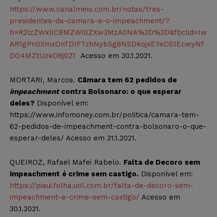
https://www.canalmeio.com.br/notas/tres-
presidentes-da-camara-e-o-impeachment/?
h=R2lzZWxlICBMZWl0ZXw3MzA0NA%3D%3D&fbclid=Iw
AR1gPn0XmxOnTDIFTzhNybSg8NSDkojxEYeDS1EcwyNf
DO4MZtUzkO8j0ZI
Acesso em 30.1.2021.
MORTARI, Marcos.
Câmara tem 62 pedidos de
impeachment
contra Bolsonaro: o que esperar
deles?
Disponível em:
https://www.infomoney.com.br/politica/camara-tem-
62-pedidos-de-impeachment-contra-bolsonaro-o-que-
esperar-deles/ Acesso em 31.1.2021.
QUEIROZ, Rafael Mafei Rabelo.
Falta de Decoro sem
impeachment é crime sem castigo.
Disponível em:
https://piaui.folha.uol.com.br/falta-de-decoro-sem-
impeachment-e-crime-sem-castigo/
Acesso em
30.1.2021.