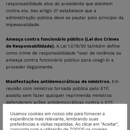
responsabilidade atos do presidente que atentem
contra ela. Seu artigo 37 estabelece que a
administração pública deve se pautar pelo princípio da
impessoalidade.
Ameaça contra funcionário público (Lei dos Crimes
de Responsabilidade).
A Lei 1.079/50 também define
como crime de responsabilidade “usar de violência ou
ameaça contra funcionário público para coagi-lo a
proceder ilegalmente.
Manifestações antidemocráticas de ministros.
Em
reunião com ministros tornada pública pelo STF,
assistiu sem fazer qualquer reprimenda ministros
defenderem ações antidemocráticas contra o STF,
governadores, prefeitos e leis ambientais, entre outros
Usamos cookies em nosso site para fornecer a
pontos
experiência mais relevante, lembrando suas
preferências e visitas repetidas. Ao clicar em “Aceitar”,
concorda com a utilização de TODOS os cookies.