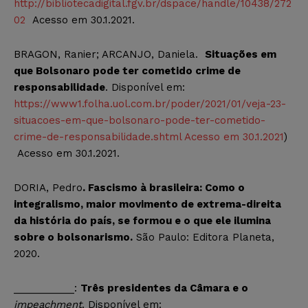
http://bibliotecadigital.fgv.br/dspace/handle/10438/272
02
Acesso em 30.1.2021.
BRAGON, Ranier; ARCANJO, Daniela.
Situações em
que Bolsonaro pode ter cometido crime de
responsabilidade
. Disponível em:
https://www1.folha.uol.com.br/poder/2021/01/veja-23-
situacoes-em-que-bolsonaro-pode-ter-cometido-
crime-de-responsabilidade.shtml Acesso em 30.1.2021
)
Acesso em 30.1.2021.
DORIA, Pedro
. Fascismo à brasileira: Como o
integralismo, maior movimento de extrema-direita
da história do país, se formou e o que ele ilumina
sobre o bolsonarismo.
São Paulo: Editora Planeta,
2020.
___________:
Três presidentes da Câmara e o
impeachment
. Disponível em: