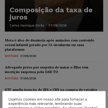
Composição da taxa de
juros
Carlos Henrique Abrão
-
07/08/2026
Meta é alvo de denúncia após anúncios com conteúdo
sexual infantil gerado por IA circularem em suas
plataformas
NOTÍCIAS
07/08/2026
Advogado preso por suspeita de matar o filho tem
inscrição suspensa pela OAB-TO
NOTÍCIAS
07/08/2026
STF amplia isenção de IBS e CBS na compra de veículos
novos para pessoas com deficiência e autistas de todos os
níveis
Usamos cookies em nosso site para fornecer a
experiência mais relevante, lembrando suas
DIREITO TRIBUTÁRIO
07/08/2026