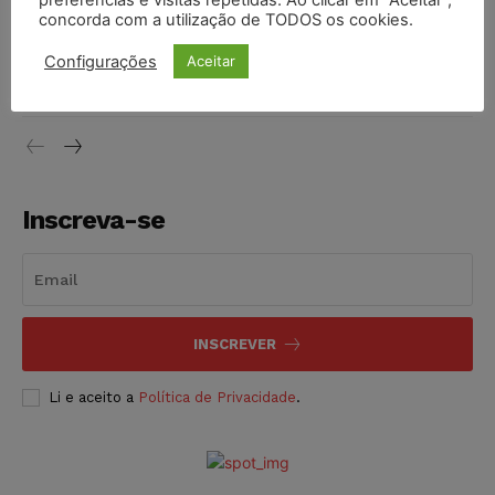
preferências e visitas repetidas. Ao clicar em “Aceitar”,
concorda com a utilização de TODOS os cookies.
Justiça do Trabalho mantém justa causa de empregado que
vendia canetas emagrecedoras no local de trabalho
Configurações
Aceitar
NOTÍCIAS
07/08/2026
Inscreva-se
INSCREVER
Li e aceito a
Política de Privacidade
.