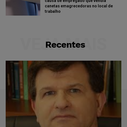
causa de empregado que vendia
canetas emagrecedoras no local de
trabalho
VEJA MAIS
Recentes