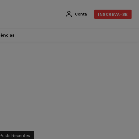
Conta
INSCREVA-SE
dências
Posts Recentes