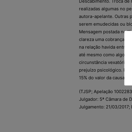
Descabimento. Troca de m
realizadas algumas no pe
autora-apelante. Outras 
serem emudecidas ou bloq
Mensagem postada no “fa
clareza uma cobrança, a n
na relação havida entre 
até mesmo como algo a lhe
circunstância vexatória o
prejuízo psicológico. Re
15% do valor da causa (§ 
(TJSP; Apelação 1002283-
Julgador: 5ª Câmara de Dir
Julgamento: 21/03/2017; 