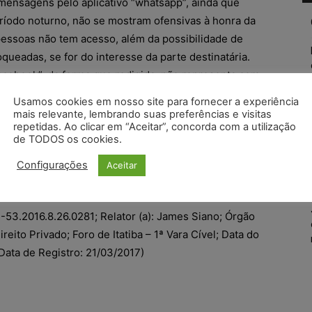
ensagens pelo aplicativo “whatsapp”, ainda que
ríodo noturno, não se mostram ofensivas à honra da
pessoas não tem acesso, além da possibilidade de
ueadas, se for do interesse da parte destinatária.
cebook”, da forma que redigida, não representa com
ão ser para a própria recorrente, que seria devedora
Usamos cookies em nosso site para fornecer a experiência
as partes. Para terceiros poderia ser compreendida
mais relevante, lembrando suas preferências e visitas
repetidas. Ao clicar em “Aceitar”, concorda com a utilização
 ser pago, a título de acerto de contas. Inexistente
de TODOS os cookies.
u fato extraordinário capaz de suscitar excepcional
curso improvido. Majora-se a verba honorária para
Configurações
Aceitar
11º do art. 85 do CPC/2015).
53.2016.8.26.0281; Relator (a): James Siano; Órgão
eito Privado; Foro de Itatiba – 1ª Vara Cível; Data do
Data de Registro: 21/03/2017)