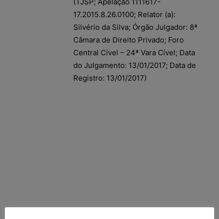
(TJSP; Apelação 1111617-
17.2015.8.26.0100; Relator (a):
Silvério da Silva; Órgão Julgador: 8ª
Câmara de Direito Privado; Foro
Central Cível – 24ª Vara Cível; Data
do Julgamento: 13/01/2017; Data de
Registro: 13/01/2017)