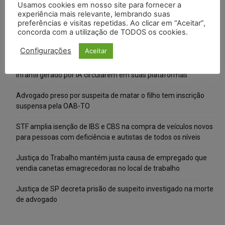
Usamos cookies em nosso site para fornecer a
experiência mais relevante, lembrando suas
preferências e visitas repetidas. Ao clicar em “Aceitar”,
concorda com a utilização de TODOS os cookies.
Posts Recentes
Configurações
Aceitar
Meta é alvo de denúncia após anúncios com conteúdo sexual
infantil gerado por IA circularem em suas plataformas
Advogado preso por suspeita de matar o filho tem inscrição
suspensa pela OAB-TO
STF amplia isenção de IBS e CBS na compra de veículos novos
para pessoas com deficiência e autistas de todos os níveis
Justiça do Trabalho mantém justa causa de empregado que
vendia canetas emagrecedoras no local de trabalho
Justiça de SP decreta prisão de suspeito investigado na morte
de advogado