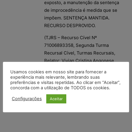
exposto, a manutenção da sentença
de improcedência é medida que se
impõem. SENTENÇA MANTIDA.
RECURSO DESPROVIDO.
(TJRS – Recurso Cível Nº
71006893358, Segunda Turma
Recursal Cível, Turmas Recursais,
Relator: Vivian Cristina Angonese
Spengler, Julgado em 22/11/2017)
Usamos cookies em nosso site para fornecer a
experiência mais relevante, lembrando suas
preferências e visitas repetidas. Ao clicar em “Aceitar”,
concorda com a utilização de TODOS os cookies.
Configurações
Aceitar