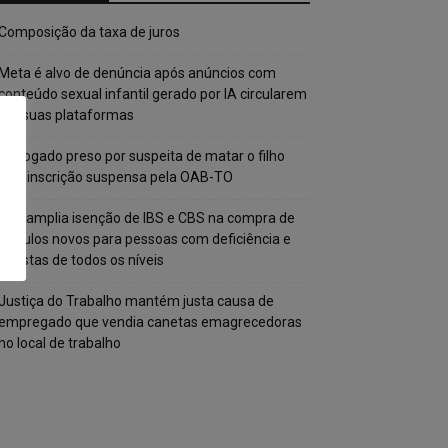
Composição da taxa de juros
Meta é alvo de denúncia após anúncios com
conteúdo sexual infantil gerado por IA circularem
em suas plataformas
Advogado preso por suspeita de matar o filho
tem inscrição suspensa pela OAB-TO
STF amplia isenção de IBS e CBS na compra de
veículos novos para pessoas com deficiência e
autistas de todos os níveis
Justiça do Trabalho mantém justa causa de
empregado que vendia canetas emagrecedoras
no local de trabalho