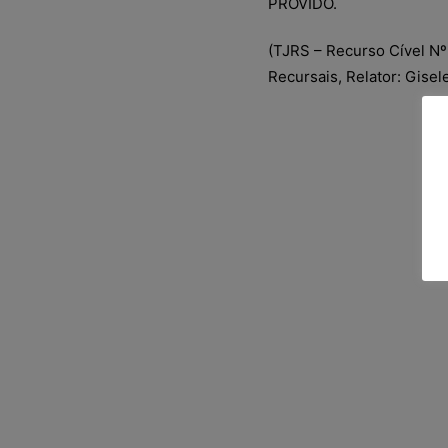
PROVIDO.
(TJRS – Recurso Cível N
Recursais, Relator: Gise