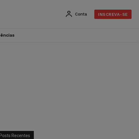
Conta
INSCREVA-SE
dências
Posts Recentes