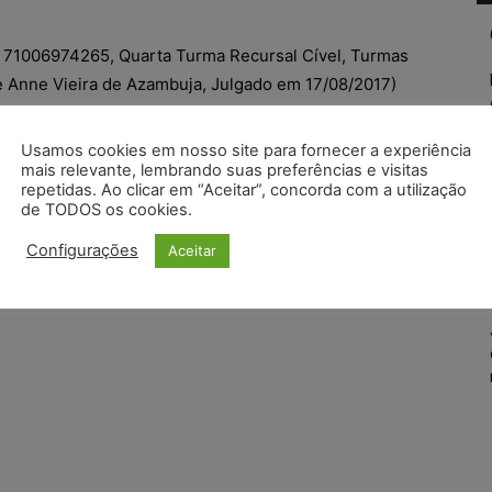
º 71006974265, Quarta Turma Recursal Cível, Turmas
le Anne Vieira de Azambuja, Julgado em 17/08/2017)
Usamos cookies em nosso site para fornecer a experiência
mais relevante, lembrando suas preferências e visitas
repetidas. Ao clicar em “Aceitar”, concorda com a utilização
de TODOS os cookies.
Configurações
Aceitar