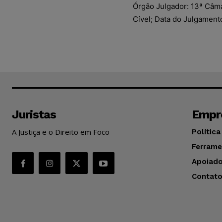
Órgão Julgador: 13ª Câmar
Cível; Data do Julgamento
Juristas
Empr
A Justiça e o Direito em Foco
Política
Ferrame
Apoiado
Contat