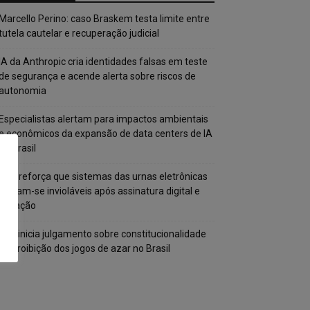
Marcello Perino: caso Braskem testa limite entre
tutela cautelar e recuperação judicial
IA da Anthropic cria identidades falsas em teste
de segurança e acende alerta sobre riscos de
autonomia
Especialistas alertam para impactos ambientais
e econômicos da expansão de data centers de IA
no Brasil
TSE reforça que sistemas das urnas eletrônicas
tornam-se invioláveis após assinatura digital e
lacração
STF inicia julgamento sobre constitucionalidade
da proibição dos jogos de azar no Brasil