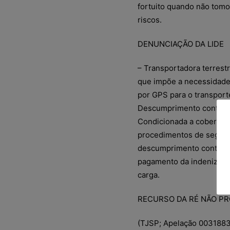
fortuito quando não tomo
riscos.
DENUNCIAÇÃO DA LIDE
– Transportadora terrest
que impõe a necessidade
por GPS para o transport
Descumprimento contratua
Condicionada a cobertur
procedimentos de seguran
descumprimento contratua
pagamento da indenização
carga.
RECURSO DA RÉ NÃO PR
(TJSP; Apelação 0031883-