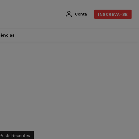
Conta
INSCREVA-SE
dências
Posts Recentes