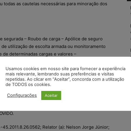
u todas as cautelas necessárias para minoração dos
re segurada – Roubo de carga – Apólice de seguro
 de utilização de escolta armada ou monitoramento
e de determinadas cargas e valores –
l – Dever de ressarcir – Impossibilidade: –
Usamos cookies em nosso site para fornecer a experiência
a securitária ao cumprimento de determinados
mais relevante, lembrando suas preferências e visitas
ça, a fim de minimizar os riscos, havendo
repetidas. Ao clicar em “Aceitar”, concorda com a utilização
l pela transportadora, fica afastado o dever de
de TODOS os cookies.
 decorrente do sinistro ocasionado pelo roubo da
Configurações
Aceitar
OVIDO.
45.2011.8.26.0562; Relator (a): Nelson Jorge Júnior;