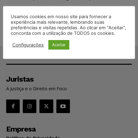
STF inicia julgamento sobre constitucionalidade da proibição
Usamos cookies em nosso site para fornecer a
dos jogos de azar no Brasil
experiência mais relevante, lembrando suas
preferências e visitas repetidas. Ao clicar em “Aceitar”,
concorda com a utilização de TODOS os cookies.
Configurações
Aceitar
Juristas
A Justiça e o Direito em Foco
Empresa