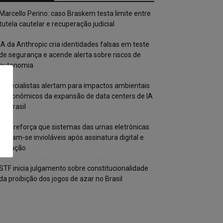
Marcello Perino: caso Braskem testa limite entre
tutela cautelar e recuperação judicial
IA da Anthropic cria identidades falsas em teste
de segurança e acende alerta sobre riscos de
autonomia
Especialistas alertam para impactos ambientais
e econômicos da expansão de data centers de IA
no Brasil
TSE reforça que sistemas das urnas eletrônicas
tornam-se invioláveis após assinatura digital e
lacração
STF inicia julgamento sobre constitucionalidade
da proibição dos jogos de azar no Brasil