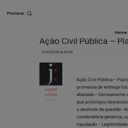
Procurar
Home
Ação Civil Pública – P
27/07/2018 às 00:00
Ação Civil Pública – Pla
promessa de entrega futu
Suporte
afastada – Cerceamento d
Juristas
Mestre
que prolongou desnecessa
o deslinde da questão -N
condenatória genérica, c
liquidação – Legitimidade