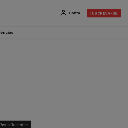
Conta
INSCREVA-SE
dências
Posts Recentes