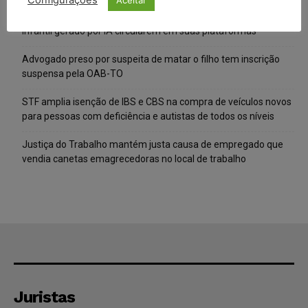
Configurações
Meta é alvo de denúncia após anúncios com conteúdo sexual
infantil gerado por IA circularem em suas plataformas
Advogado preso por suspeita de matar o filho tem inscrição
suspensa pela OAB-TO
STF amplia isenção de IBS e CBS na compra de veículos novos
para pessoas com deficiência e autistas de todos os níveis
Justiça do Trabalho mantém justa causa de empregado que
vendia canetas emagrecedoras no local de trabalho
Juristas