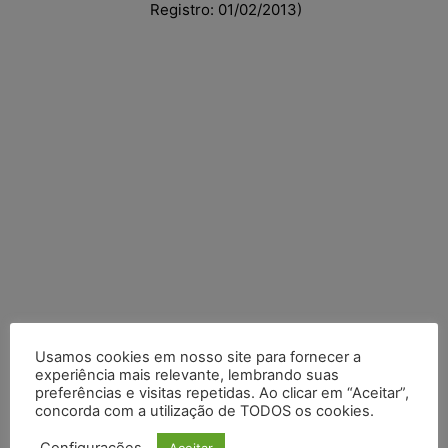
Registro: 01/02/2013)
Usamos cookies em nosso site para fornecer a
experiência mais relevante, lembrando suas
Posts Recentes
preferências e visitas repetidas. Ao clicar em “Aceitar”,
concorda com a utilização de TODOS os cookies.
Composição da taxa de juros
Aceitar