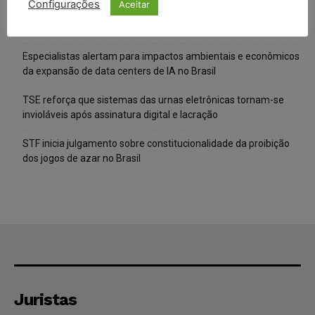
Configurações
Aceitar
IA da Anthropic cria identidades falsas em teste de segurança
e acende alerta sobre riscos de autonomia
Especialistas alertam para impactos ambientais e econômicos
da expansão de data centers de IA no Brasil
TSE reforça que sistemas das urnas eletrônicas tornam-se
invioláveis após assinatura digital e lacração
STF inicia julgamento sobre constitucionalidade da proibição
dos jogos de azar no Brasil
Juristas