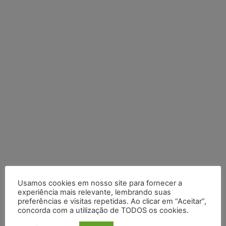
Usamos cookies em nosso site para fornecer a
Posts Recentes
experiência mais relevante, lembrando suas
preferências e visitas repetidas. Ao clicar em “Aceitar”,
Marcello Perino: caso Braskem testa limite entre tutela
concorda com a utilização de TODOS os cookies.
cautelar e recuperação judicial