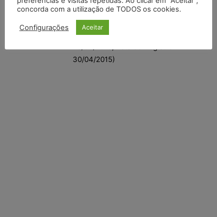
preferências e visitas repetidas. Ao clicar em “Aceitar”,
Gomes; Órgão Julgador: 37ª Câmara
concorda com a utilização de TODOS os cookies.
de Direito Privado; Foro de Marília –
Configurações
Aceitar
1ª Vara Cível; Data do Julgamento:
28/04/2015; Data de Registro:
30/04/2015)