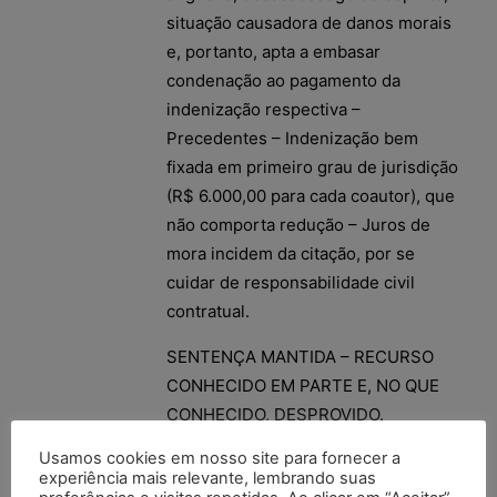
situação causadora de danos morais
e, portanto, apta a embasar
condenação ao pagamento da
indenização respectiva –
Precedentes – Indenização bem
fixada em primeiro grau de jurisdição
(R$ 6.000,00 para cada coautor), que
não comporta redução – Juros de
mora incidem da citação, por se
cuidar de responsabilidade civil
contratual.
SENTENÇA MANTIDA – RECURSO
CONHECIDO EM PARTE E, NO QUE
CONHECIDO, DESPROVIDO.
Usamos cookies em nosso site para fornecer a
(TJSP; Apelação 1008886-
experiência mais relevante, lembrando suas
21.2014.8.26.0344; Relator (a): Sergio