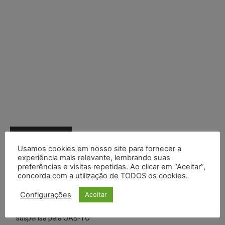
Posts Recentes
Usamos cookies em nosso site para fornecer a
Composição da taxa de juros
experiência mais relevante, lembrando suas
preferências e visitas repetidas. Ao clicar em “Aceitar”,
concorda com a utilização de TODOS os cookies.
Meta é alvo de denúncia após anúncios com conteúdo sexual
infantil gerado por IA circularem em suas plataformas
Configurações
Aceitar
Advogado preso por suspeita de matar o filho tem inscrição
suspensa pela OAB-TO