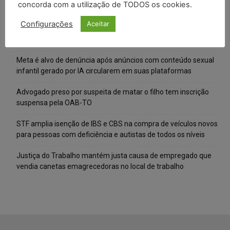
concorda com a utilização de TODOS os cookies.
Posts Recentes
Configurações
Aceitar
Composição da taxa de juros
Meta é alvo de denúncia após anúncios com conteúdo sexual
infantil gerado por IA circularem em suas plataformas
Advogado preso por suspeita de matar o filho tem inscrição
suspensa pela OAB-TO
STF amplia isenção de IBS e CBS na compra de veículos novos
para pessoas com deficiência e autistas de todos os níveis
Justiça do Trabalho mantém justa causa de empregado que
vendia canetas emagrecedoras no local de trabalho